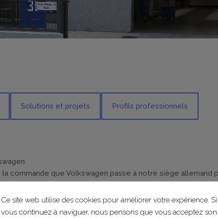
Solutions et projets
Profils professionnels
kswagen
 la commande que Volkswagen passe à notre siège allemand 
AT dans la Zona Franca vers l’usine de Martorell.
Ce site web utilise des cookies pour améliorer votre expérience. Si
vous continuez à naviguer, nous pensons que vous acceptez son