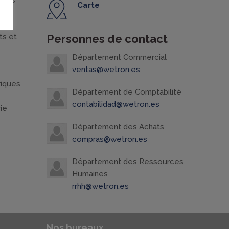
tions
Carte
ers
ts et
Personnes de contact
Département Commercial
ventas@wetron.es
riques
Département de Comptabilité
contabilidad@wetron.es
rie
Département des Achats
compras@wetron.es
Département des Ressources
Humaines
rrhh@wetron.es
Nos bureaux