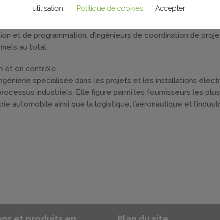
la Péninsule, réalisant un grand nombre de projets et d’installa
utilisation.
Politique de cookies
Accepter
fférents secteurs industriels.
allations, doublant sa superficie utile. Nous disposons d’ateli
ion et de programmation, d’ingénieurs de coordination de proje
nels au total.
 et en contrôle
ngénierie spécialisée dans les projets et les installations élect
ocessus industriels. Elle figure parmi les fournisseurs les plus
rie automobile ainsi que la logistique, l’aéronautique et l’indust
ons et produits en
Plan du site