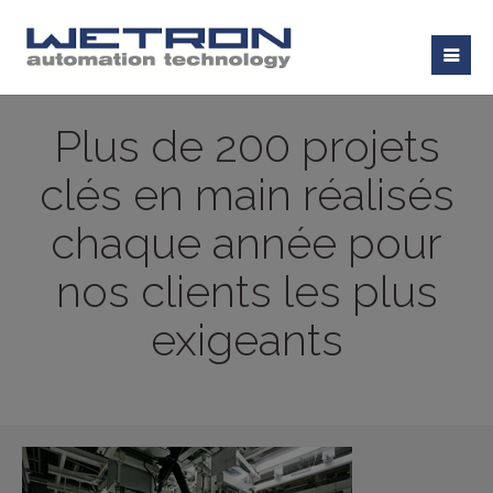
Plus de 200 projets
clés en main réalisés
chaque année pour
nos clients les plus
exigeants