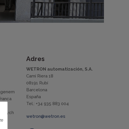
Adres
WETRON automatización, S.A.
Camí Riera 18
08191 Rubí
Barcelona
wagenem
España
Franca
Tel.: +34 935 883 004
różnych
wetron@wetron.es
że
damy