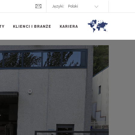
Języki:
TY
KLIENCI I BRANŻE
KARIERA