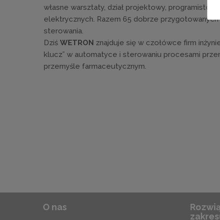
własne warsztaty, dział projektowy, programistów
elektrycznych. Razem 65 dobrze przygotowanych 
sterowania.
Dziś
WETRON
znajduje się w czołówce firm inżyni
klucz” w automatyce i sterowaniu procesami prz
przemyśle farmaceutycznym.
O nas
Rozwią
zakres