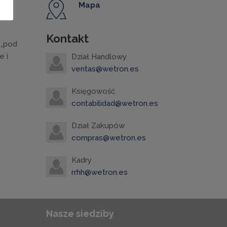
Mapa
Kontakt
 „pod
e i
Dział Handlowy
ventas@wetron.es
Księgowość
contabilidad@wetron.es
Dział Zakupów
compras@wetron.es
Kadry
rrhh@wetron.es
Nasze siedziby