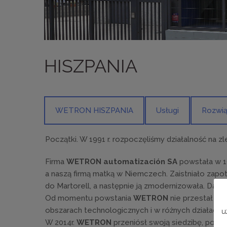
HISZPANIA
WETRON HISZPANIA
Usługi
Rozwiąz
Początki. W 1991 r. rozpoczęliśmy działalność na 
Firma
WETRON automatización SA
powstała w 1
a naszą firmą matką w Niemczech. Zaistniało zapot
do Martorell, a następnie ją zmodernizowała. Dalsz
Od momentu powstania
WETRON
nie przestał się
obszarach technologicznych i w różnych działach 
u
W 2014r.
WETRON
przeniósł swoją siedzibę, powi