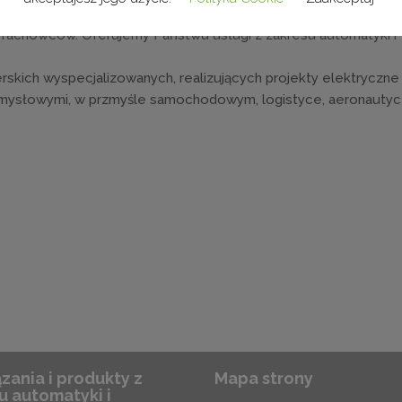
, kadrę inżynierską prowadzącą projekty oraz ekipę monterów
fachowców. Oferujemy Państwu usługi z zakresu automatyki i
erskich wyspecjalizowanych, realizujących projekty elektryczne
emysłowymi, w przmyśle samochodowym, logistyce, aeronautyc
zania i produkty z
Mapa strony
u automatyki i