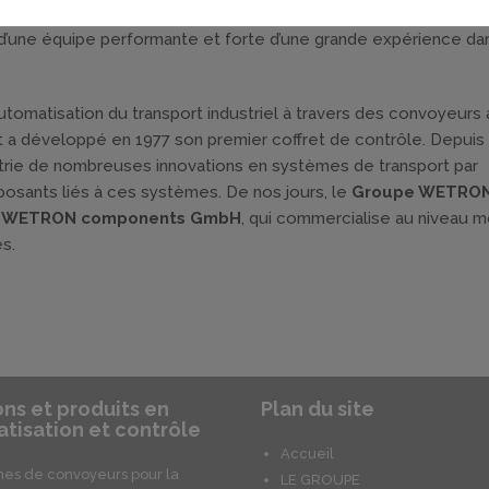
 traitement de surfaces. À notre siège en Allemagne,
WETRON
d’une équipe performante et forte d’une grande expérience da
tomatisation du transport industriel à travers des convoyeurs 
 a développé en 1977 son premier coffret de contrôle. Depuis c
rie de nombreuses innovations en systèmes de transport par
osants liés à ces systèmes. De nos jours, le
Groupe WETRO
,
WETRON components GmbH
, qui commercialise au niveau m
s.
ons et produits en
Plan du site
tisation et contrôle
Accueil
es de convoyeurs pour la
LE GROUPE