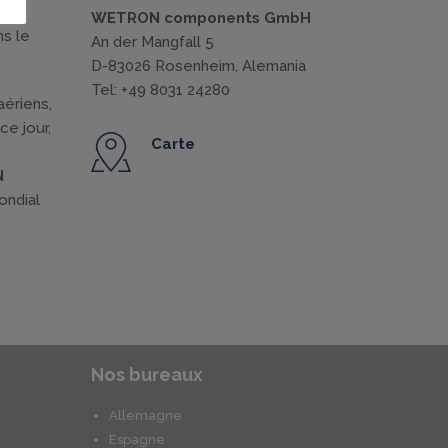
WETRON components GmbH
ns le
An der Mangfall 5
D-83026 Rosenheim, Alemania
Tel: +49 8031 24280
aériens,
e jour,
Carte
N
ondial
Nos bureaux
Allemagne
Espagne