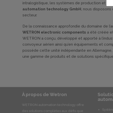
intralogistique, les systèmes de production et le
automation technology GmbH
, nous disposons 
secteur.
De la connaissance approfondie du domaine de l’au
WETRON electronic components
a été créée et
WETRON a conçu, développé et apporté à l’indust
convoyeur aérien ainsi qu’en équipements et comp
possède cette unité indépendante en Allemagne
une gamme de produits et de solutions spécifique
À propos de Wetron
Soluti
automa
WETRON automation technology offre
Systèm
des solutions complètes aux défis que