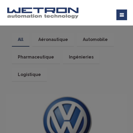
All
Aéronautique
Automobile
Pharmaceutique
Ingénieries
Logistique