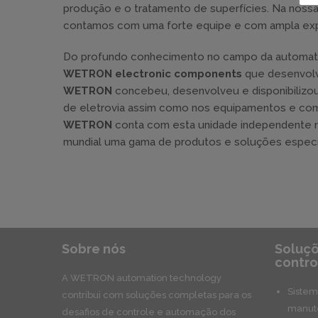
produção e o tratamento de superfícies. Na noss
contamos com uma forte equipe e com ampla expe
Do profundo conhecimento no campo da automatizaçã
WETRON electronic components
que desenvolve
WETRON
concebeu, desenvolveu e disponibilizou
de eletrovia assim como nos equipamentos e com
WETRON
conta com esta unidade independente n
mundial uma gama de produtos e soluções específ
Sobre nós
Soluçõ
contro
A WETRON automation technology
Sistem
contribui com soluções completas para os
manute
desafios de controle e automação dos