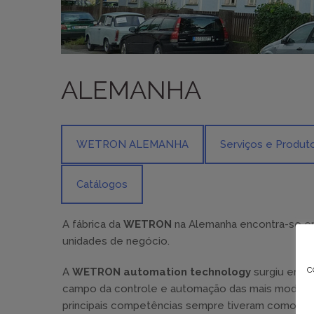
ALEMANHA
WETRON ALEMANHA
Serviços e Produt
Catálogos
A fábrica da
WETRON
na Alemanha encontra-se e
unidades de negócio.
c
A
WETRON automation technology
surgiu em 19
campo da controle e automação das mais modernas
principais competências sempre tiveram como base 