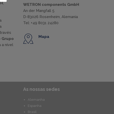
bH
,
WETRON components GmbH
An der Mangfall 5
D-83026 Rosenheim, Alemania
a
Tel: +49 8031 24280
a
través
Mapa
o
Grupo
 a nível
As nossas sedes
Alemanha
Espanha
Brasil