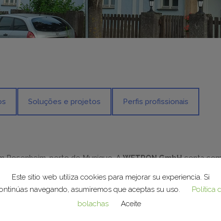
os
Soluções e projetos
Perfis profissionais
m Rosenheim, perto de Munique. A
WETRON GmbH
conta com
Este sitio web utiliza cookies para mejorar su experiencia. Si
ontinúas navegando, asumiremos que aceptas su uso.
Política 
75 e desenvolveu-se até conseguir ser um líder a nível mundia
 fábricas de automóveis e dos armazéns logísticos. As noss
bolachas
Aceite
as instalações industriais de transporte intralogístico, os si