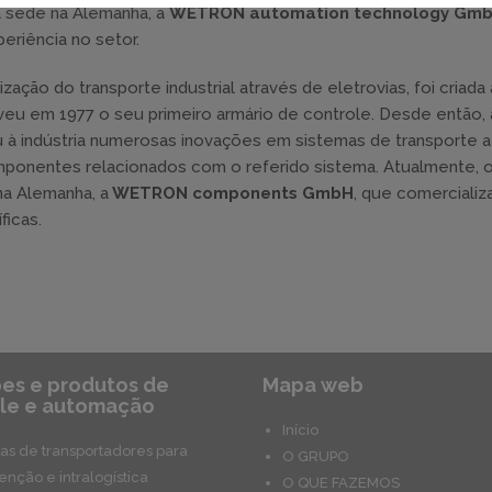
a sede na Alemanha, a
WETRON automation technology Gm
riência no setor.
o do transporte industrial através de eletrovias, foi criada 
u em 1977 o seu primeiro armário de controle. Desde então, 
 à indústria numerosas inovações em sistemas de transporte a
ponentes relacionados com o referido sistema. Atualmente, 
a Alemanha, a
WETRON components GmbH
, que comercializa
icas.
es e produtos de
Mapa web
le e automação
Início
as de transportadores para
O GRUPO
nção e intralogística
O QUE FAZEMOS