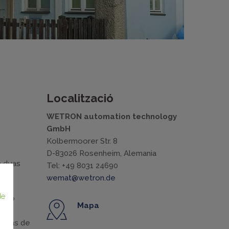
Localització
WETRON automation technology
GmbH
Kolbermoorer Str. 8
D-83026 Rosenheim, Alemania
 duas
Tel: +49 8031 24690
wemat@wetron.de
de
l no
Mapa
as
stemas de