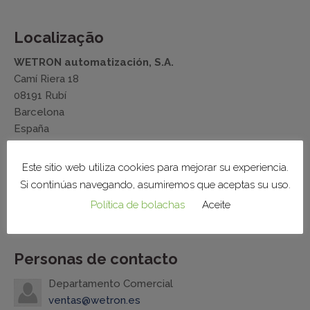
Localização
WETRON automatización, S.A.
Camí Riera 18
08191 Rubí
Barcelona
España
Tel.: +34 935 883 004
Este sitio web utiliza cookies para mejorar su experiencia.
wetron@wetron.es
Si continúas navegando, asumiremos que aceptas su uso.
Política de bolachas
Aceite
Mapa
Personas de contacto
Departamento Comercial
ventas@wetron.es