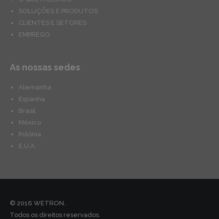
SOLUÇÕES E PRODUTOS
CLIENTES E SETORES
EMPREGO
As nossas sedes
Alemanha
Espanha
Brasil
México
Polônia
E.U.A.
© 2016 WETRON.
Todos os direitos reservados.