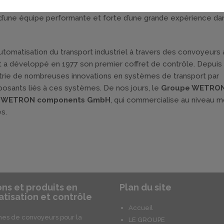
 traitement de surfaces. À notre siège en Allemagne,
WETRON
d’une équipe performante et forte d’une grande expérience da
tomatisation du transport industriel à travers des convoyeurs 
 a développé en 1977 son premier coffret de contrôle. Depuis c
rie de nombreuses innovations en systèmes de transport par
osants liés à ces systèmes. De nos jours, le
Groupe WETRO
,
WETRON components GmbH
, qui commercialise au niveau m
s.
ons et produits en
Plan du site
tisation et contrôle
Accueil
es de convoyeurs pour la
LE GROUPE