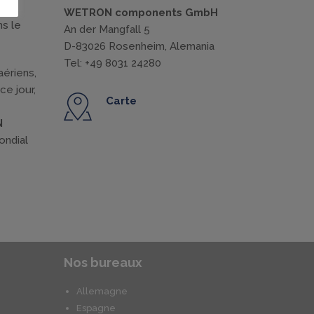
WETRON components GmbH
ns le
An der Mangfall 5
D-83026 Rosenheim, Alemania
Tel: +49 8031 24280
aériens,
e jour,
Carte
N
ondial
Nos bureaux
Allemagne
Espagne