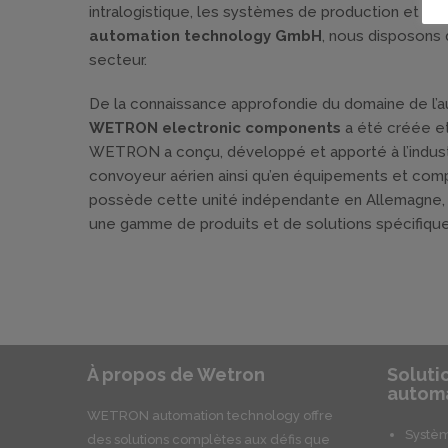
intralogistique, les systèmes de production et le
automation technology GmbH
, nous disposons 
secteur.
De la connaissance approfondie du domaine de l’au
WETRON electronic components
a été créée et
WETRON a conçu, développé et apporté à l’indust
convoyeur aérien ainsi qu’en équipements et comp
possède cette unité indépendante en Allemagne
une gamme de produits et de solutions spécifique
À propos de Wetron
Soluti
automa
WETRON automation technology offre
Systèm
des solutions complètes aux défis que