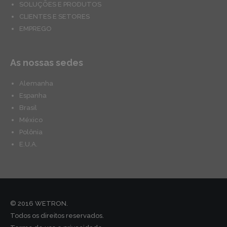
SOLUÇÕES E PRODUTOS
CLIENTES E SETORES
EMPREGO
As nossas sedes
Alemanha
Espanha
Brasil
México
Polônia
E.U.A.
© 2016 WETRON.
Todos os direitos reservados.