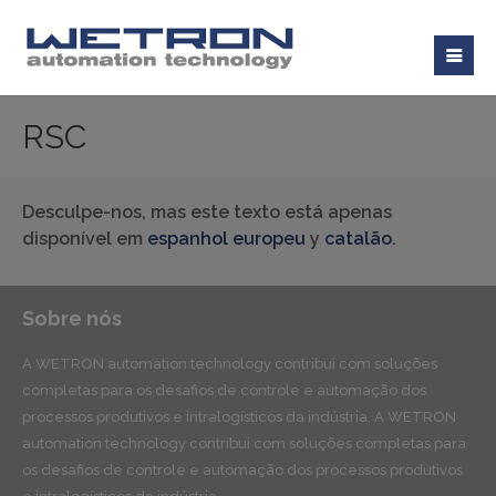
RSC
Desculpe-nos, mas este texto está apenas
disponível em
espanhol europeu
y
catalão
.
Sobre nós
A WETRON automation technology contribui com soluções
completas para os desafios de controle e automação dos
processos produtivos e intralogísticos da indústria. A WETRON
automation technology contribui com soluções completas para
os desafios de controle e automação dos processos produtivos