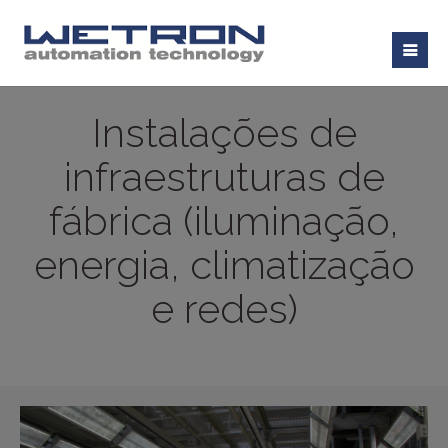
Instalações de
infraestruturas de
fábrica (iluminação,
energia, climatização
e redes)