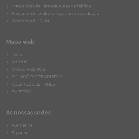
Instalações de infraestruturas de fábrica
Soluções de controle e gestão da produção
Produtos WETRON
Mapa web
Início
O GRUPO
O QUE FAZEMOS
SOLUÇÕES E PRODUTOS
CLIENTES E SETORES
EMPREGO
As nossas sedes
Alemanha
Espanha