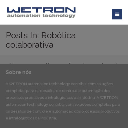
Posts In: Robótica
colaborativa
Sorry, no results were found, search again.
Sobre nós
A WETRON automation technology contribui com soluções
completas para os desafios de controle e automação dos
processos produtivos e intralogísticos da indústria. A WETRON
automation technology contribui com soluções completas para
os desafios de controle e automação dos processos produtivos
e intralogísticos da indústria.