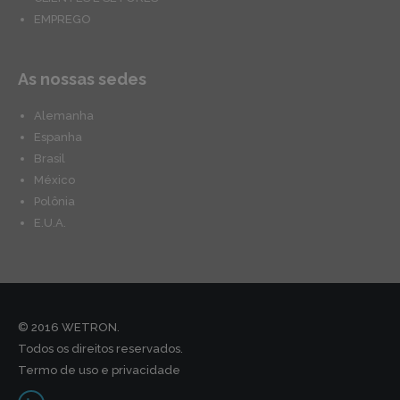
EMPREGO
As nossas sedes
Alemanha
Espanha
Brasil
México
Polônia
E.U.A.
© 2016 WETRON.
Todos os direitos reservados.
Termo de uso e privacidade