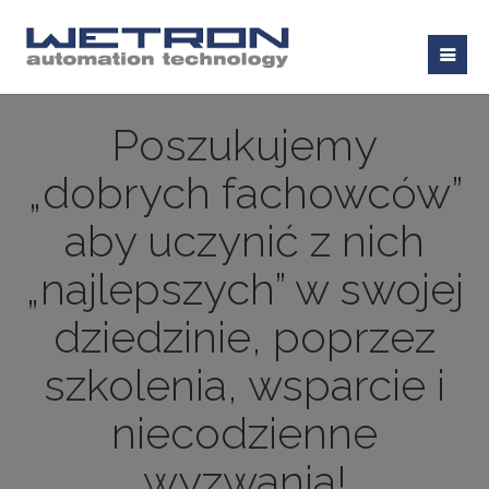
Poszukujemy
„dobrych fachowców”
aby uczynić z nich
„najlepszych” w swojej
dziedzinie, poprzez
szkolenia, wsparcie i
niecodzienne
wyzwania!