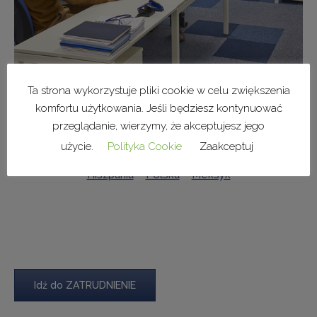
Ta strona wykorzystuje pliki cookie w celu zwiększenia
komfortu użytkowania. Jeśli będziesz kontynuować
przeglądanie, wierzymy, że akceptujesz jego
Tu można się zapoznać z poszczególnymi stanowiskami
użycie.
Polityka Cookie
Zaakceptuj
w każdym z oddziałów firmy:
Niemcy
–
Brazylia
–
Hiszpania
–
Polska
–
Meksyk
Idź do ZATRUDNIENIE