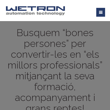
Busquem “bones
persones” per
convertir-les en “els
millors professionals”
mitjançant la seva
formació,
acompanyament i
grans reptes!