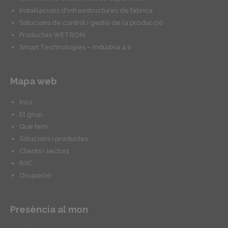
Instal·lacions d'infraestructures de fàbrica
Solucions de control i gestió de la producció
Productes WETRON
Smart Technologies – Indústria 4.0
Mapa web
Inici
El grup
Què fem
Solucions i productes
Clients i sectors
RSC
Ocupació
Presència al mon