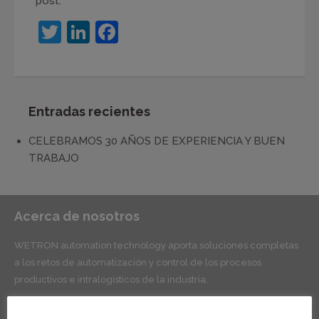
post:
Twitter
LinkedIn
Facebook
Entradas recientes
CELEBRAMOS 30 AÑOS DE EXPERIENCIA Y BUEN
TRABAJO
Acerca de nosotros
WETRON automation technology aporta soluciones completas
a los retos de automatización y control de los procesos
productivos e intralogísticos de la industria.