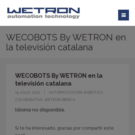
WECOBOTS By WETRON en
la televisión catalana
WECOBOTS By WETRON en la
televisión catalana
15 JULIO, 2021
AUTOMATIZACIÓN
,
ROBÓTICA
COLABORATIVA
,
WETRON IBERICA
Idioma no disponible.
Si te ha interesado, gracias por compartir este