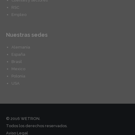
Clientes y sectores
RSC
Empleo
Nuestras sedes
Alemania
España
Brasil
Mexico
Polonia
USA
© 2016 WETRON.
Todos los derechos reservados.
Aviso Legal