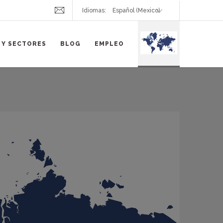
Idiomas:
 Y SECTORES
BLOG
EMPLEO