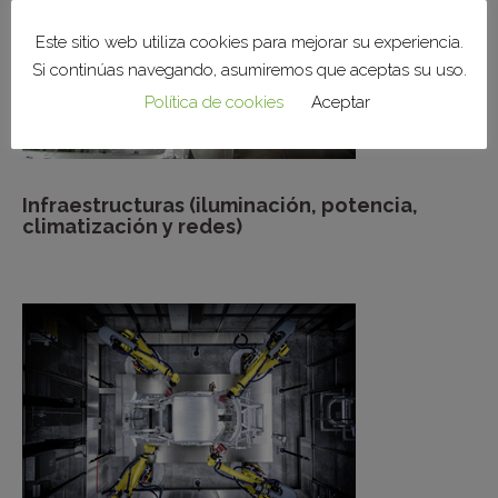
Este sitio web utiliza cookies para mejorar su experiencia.
Si continúas navegando, asumiremos que aceptas su uso.
Política de cookies
Aceptar
Infraestructuras (iluminación, potencia,
climatización y redes)