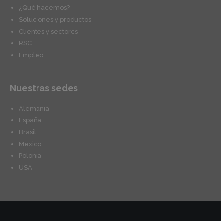
¿Qué hacemos?
Soluciones y productos
Clientes y sectores
RSC
Empleo
Nuestras sedes
Alemania
España
Brasil
Mexico
Polonia
USA