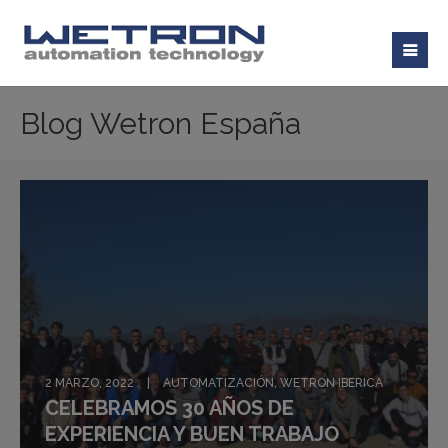
Blog Wetron España
2 MARZO, 2022
AUTOMATIZACIÓN
,
WETRON IBERICA
CELEBRAMOS 30 AÑOS DE
EXPERIENCIA Y BUEN TRABAJO