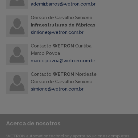
ademir.barros@wetron.com.br
Gerson de Carvalho Simione
Infraestruturas de fábricas
simione@wetron.com.br
Contacto
WETRON
Curitiba
Marco Povoa
marco.povoa@wetron.com.br
Contacto
WETRON
Nordeste
Gerson de Carvalho Simione
simione@wetron.com.br
Acerca de nosotros
WETRON automation technology aporta soluciones completas