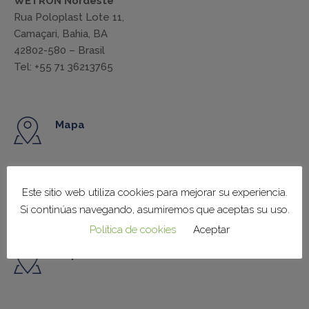
WETRON Nordeste
Rua Poloplast Lote 11,
Camaçari, Bahia, BA
42802-580 – Brasil
Tel: +55 71 36213765
Mapa
Mapa
Este sitio web utiliza cookies para mejorar su experiencia.
Si continúas navegando, asumiremos que aceptas su uso.
Política de cookies
Aceptar
Mapa