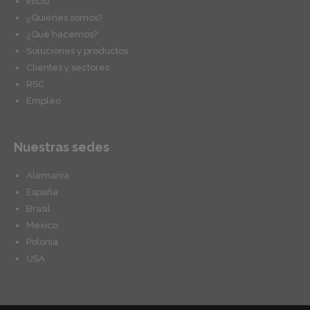
Inicio
¿Quiénes somos?
¿Qué hacemos?
Soluciones y productos
Clientes y sectores
RSC
Empleo
Nuestras sedes
Alemania
España
Brasil
Mexico
Polonia
USA